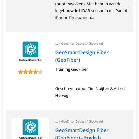
(puntenwolken). Met behulp van de
ingebouwde LiDAR-sensor in de iPad of
iPhone Pro kunnen...
... /
GeoSmartDesign
/
Glasvezel
GeoSmartDesign Fiber
(GeoFiber)
Training GeoFiber
Geschreven door Tim Nuijten & Astrid
Herwig
... /
GeoSmartDesign
/
Glasvezel
GeoSmartDesign Fiber
(GeoFiber) - English